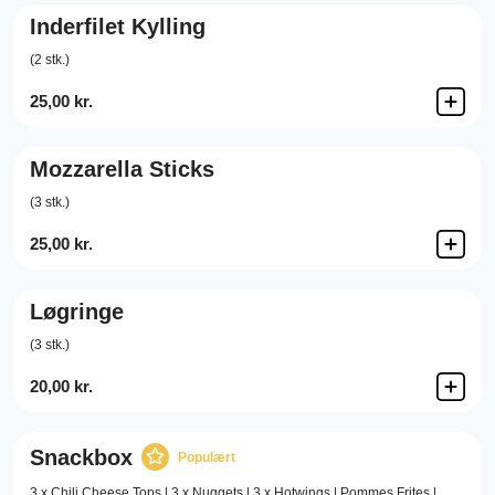
Inderfilet Kylling
(2 stk.)
25,00 kr.
Mozzarella Sticks
(3 stk.)
25,00 kr.
Løgringe
(3 stk.)
20,00 kr.
Snackbox
Populært
3 x Chili Cheese Tops | 3 x Nuggets | 3 x Hotwings | Pommes Frites |