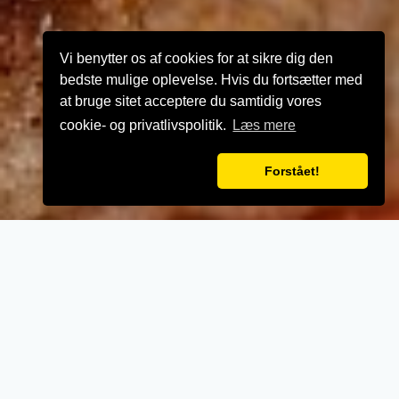
Vi benytter os af cookies for at sikre dig den
bedste mulige oplevelse. Hvis du fortsætter med
at bruge sitet acceptere du samtidig vores
cookie- og privatlivspolitik.
Læs mere
Forstået!
VELKOMMEN TIL
Kyllinge & Burger Express
- Når vi laver mad til vores kunder, lægger vi
vægt på kvalitet, service og renlighed.