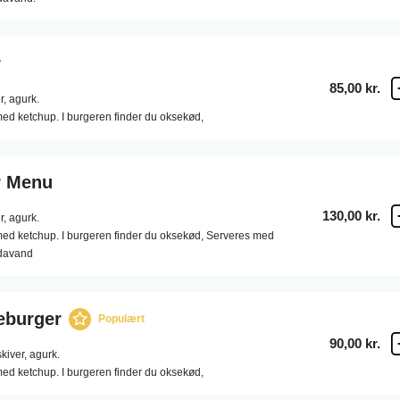
r
85,00 kr.
r,
agurk.
ed ketchup. I burgeren finder du oksekød,
r Menu
130,00 kr.
r,
agurk.
med ketchup. I burgeren finder du oksekød, Serveres med
odavand
eburger
Populært
90,00 kr.
kiver,
agurk.
ed ketchup. I burgeren finder du oksekød,