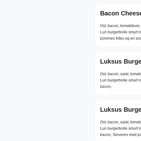
Bacon Chees
Ost,
bacon,
tomatskiver,
Lun burgerbolle smurt 
pommes frites og en so
Luksus Burge
Ost,
bacon,
salat,
tomats
Lun burgerbolle smurt m
bacon,
Luksus Burg
Ost,
bacon,
salat,
tomats
Lun burgerbolle smurt m
bacon, Serveres med po