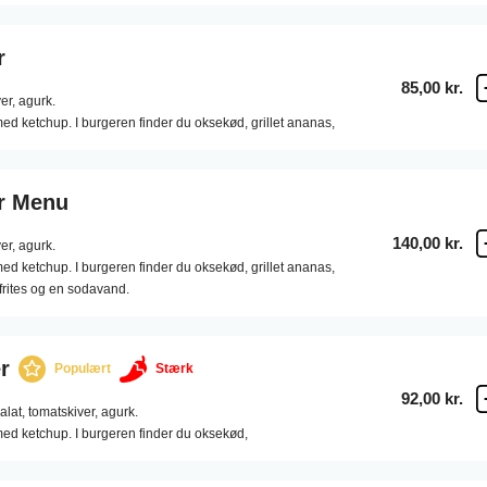
r
85,00 kr.
er,
agurk.
ed ketchup. I burgeren finder du oksekød, grillet ananas,
r Menu
140,00 kr.
er,
agurk.
ed ketchup. I burgeren finder du oksekød, grillet ananas,
rites og en sodavand.
r
Populært
Stærk
92,00 kr.
alat,
tomatskiver,
agurk.
ed ketchup. I burgeren finder du oksekød,