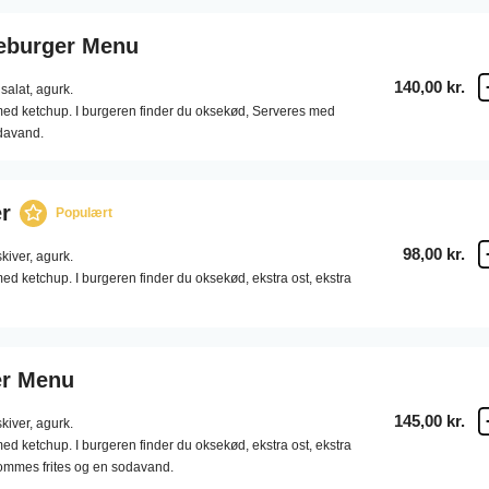
eburger Menu
140,00 kr.
salat,
agurk.
med ketchup. I burgeren finder du oksekød, Serveres med
davand.
r
Populært
98,00 kr.
kiver,
agurk.
ed ketchup. I burgeren finder du oksekød, ekstra ost, ekstra
er Menu
145,00 kr.
kiver,
agurk.
ed ketchup. I burgeren finder du oksekød, ekstra ost, ekstra
mmes frites og en sodavand.